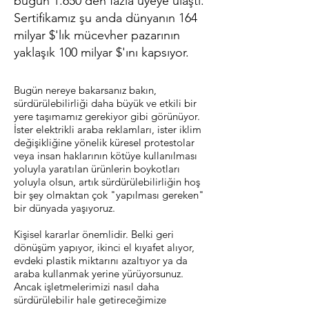
bugün 1.650'den fazla üyeye ulaştı.
Sertifikamız şu anda dünyanın 164
milyar $'lık mücevher pazarının
yaklaşık 100 milyar $'ını kapsıyor.
Bugün nereye bakarsanız bakın,
sürdürülebilirliği daha büyük ve etkili bir
yere taşımamız gerekiyor gibi görünüyor.
İster elektrikli araba reklamları, ister iklim
değişikliğine yönelik küresel protestolar
veya insan haklarının kötüye kullanılması
yoluyla yaratılan ürünlerin boykotları
yoluyla olsun, artık sürdürülebilirliğin hoş
bir şey olmaktan çok "yapılması gereken"
bir dünyada yaşıyoruz.
Kişisel kararlar önemlidir. Belki geri
dönüşüm yapıyor, ikinci el kıyafet alıyor,
evdeki plastik miktarını azaltıyor ya da
araba kullanmak yerine yürüyorsunuz.
Ancak işletmelerimizi nasıl daha
sürdürülebilir hale getireceğimize