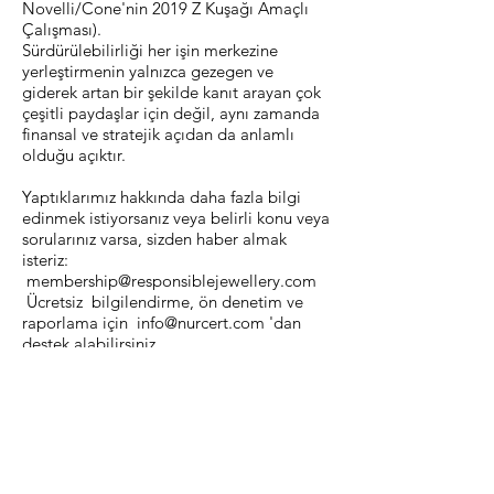
Novelli/Cone'nin 2019 Z Kuşağı Amaçlı
Çalışması).
Sürdürülebilirliği her işin merkezine
yerleştirmenin yalnızca gezegen ve
giderek artan bir şekilde kanıt arayan çok
çeşitli paydaşlar için değil, aynı zamanda
finansal ve stratejik açıdan da anlamlı
olduğu açıktır.
Yaptıklarımız hakkında daha fazla bilgi
edinmek istiyorsanız veya belirli konu veya
sorularınız varsa, sizden haber almak
isteriz:
membership@responsiblejewellery.com
Ücretsiz bilgilendirme, ön denetim ve
raporlama için
info@nurcert.com
'dan
destek alabilirsiniz.
Previous
Next